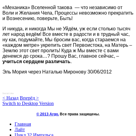
«Механика» Вселенной такова — что независимо от
Воли и Желания Чела, Процессы невозможно прекратить
и Вознесению, поверьте, Быть!
И никуда, и никогда Мы не Уйдём, уж если столько тысяч
лет народ ведём! Все вместе в радости и в трудный час,
ну как, подумайте, Мы бросим вас, когда стараемся на
«каждом метре» укрепить свет Первоистока, на Матерь –
Землю этот свет пролить! Куда ж Мы вместе с вами
денемся до срока…? Прошу Вас, главное сейчас, –
учиться сердцем различать
.
Эль Мория через Наталью Миронову 30/06/2012
Social Like
< Назад
Вперёд >
Switch to Desktop Version
© 2013 Argo.
Все права защищены.
Главная
Лайт
Цикл 32 Импульса