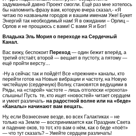
задуманный давно Проект смогли. Ещё раз мне хотелось
бы напомнить фразу вам, которую вчера сказал,- «Я
читаю по названьям городов и вашим именам Уже! Букет
Энергий так необходимый нам! Я в ожидании – Орлиц –
Орлов и не прощаюсь с вами! С вами Я и Бог!
Владыка Эль Мория о переходе на Сердечный
Канал.
Вас вижу, беспокоит
Переход
— один бежит вперёд, а
третий отстаёт, второй — вещает в пустоту, а пятому —
ещё пройти версту…
-Ну а сейчас так и пойдёт! Все «прежние» каналы, кто
перейти готов на Новые вибрации и частоту, на Новую
чистейшую (сердечную) Волну, становятся ведущими в
Ряды, на «старой» частоте – лишь отголоски «грохота»
слышны! Пусть те, кто ищет «новостей» читает сердцем
и умеет различать-
на радостной волне или на «беде»
«Каналы» начинают вам вещать.
Ну, если Вознесение везде, во всех Галактиках – не
только на Земле — воспринимается как Праздник Света
и падение оков, то тот, кто вам о нём, как о беде «поёт»
— что тут сказать? – Умейте сердцем различать!