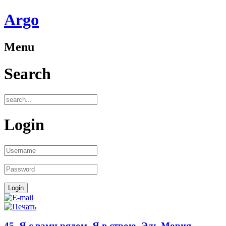
Аrgo
Menu
Search
Login
45. Я с вами рядом, Я в строю. Эль Мория