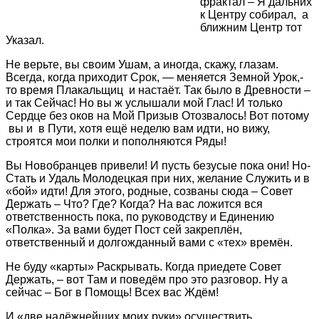
фрактал – Я дальних
к Центру собирал, а
ближним Центр тот
Указал.
Не верьте, вы своим Ушам, а иногда, скажу, глазам.
Всегда, когда приходит Срок, — меняется Земной Урок,-
то время Плакальщиц и настаёт. Так было в Древности –
и так Сейчас! Но вы ж услышали мой Глас! И только
Сердце без оков на Мой Призыв Отозвалось! Вот потому
вы и в Пути, хотя ещё неделю вам идти, но вижу,
строятся мои полки и пополняются Ряды!
Вы Новобранцев привели! И пусть безусые пока они! Но-
Стать и Удаль Молодецкая при них, желание Служить и в
«бой» идти! Для этого, родные, созваны сюда – Совет
Держать – Что? Где? Когда? На вас ложится вся
ответственность пока, по руководству и Единению
«Полка». За вами будет Пост сей закреплён,
ответственный и долгожданный вами с «тех» времён.
Не буду «карты» Раскрывать. Когда приедете Совет
Держать, – вот Там и поведём про это разговор. Ну а
сейчас – Бог в Помощь! Всех вас Ждём!
И «две надёжнейших моих руки» осуществить