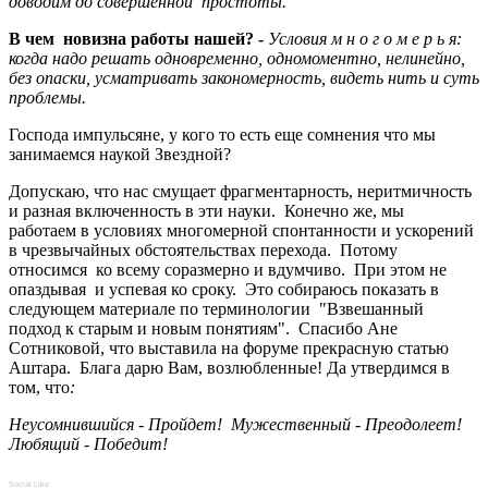
доводим до совершенной простоты.
В чем новизна работы нашей? -
Условия м н о г о м е р ь я:
когда надо решать одновременно, одномоментно, нелинейно,
без опаски, усматривать закономерность, видеть нить и суть
проблемы.
Господа импульсяне, у кого то есть еще сомнения что мы
занимаемся наукой Звездной?
Допускаю, что нас смущает фрагментарность, неритмичность
и разная включенность в эти науки. Конечно же, мы
работаем в условиях многомерной спонтанности и ускорений
в чрезвычайных обстоятельствах перехода. Потому
относимся ко всему соразмерно и вдумчиво. При этом не
опаздывая и успевая ко сроку. Это собираюсь показать в
следующем материале по терминологии "Взвешанный
подход к старым и новым понятиям". Спасибо Ане
Сотниковой, что выставила на форуме прекрасную статью
Аштара. Блага дарю Вам, возлюбленные! Да утвердимся в
том, что
:
Неусомнившийся - Пройдет! Мужественный - Преодолеет!
Любящий - Победит!
Social Like