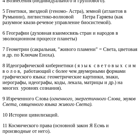
4 Вознесения (индивидуального и группового).
5 Генетики, звездной (геномо- Астра), земной (атлантов в
Румынии), лигвистико-волновой Петра Гаряева (как
разумное квази-речевое управление биосистемой).
6 Географии (духовная взаимосвязь стран и народов в
эволюционном процессе планеты)
7 Геометрии (сакральная, "живого пламени" = Света, цветовая
и др. по Ключам Еноха).
8 Идеографической кибернетики ( я з ы к с в е т о в ы х с и м
в о л о в, работающий с более чем двумерными формами
графического языка: геометрические картинки, знаки,
иерографы, идеографы, коды, лекала, матрицы и др.) на
многих уровнях сознания).
9 Изреченного Слова (
огненного, энергетичного Слова, звуков
Света, священного языка живого Света).
10 Истории цивилизаций.
11 Космического права (основной закон Я Есмь и
производные от него).