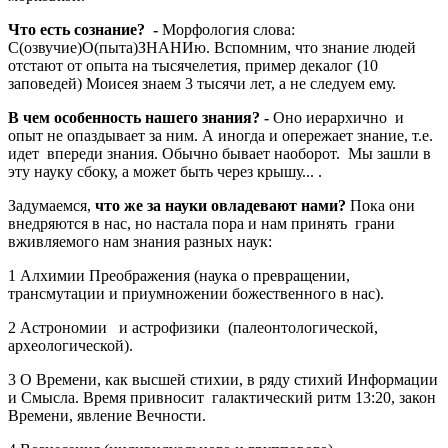
Что есть сознание? -
Морфология слова:
С(озвучие)О(пыта)ЗНАНИю. Вспомним, что знание людей
отстают от опыта на тысячелетия, пример декалог (10
заповедей) Моисея знаем 3 тысячи лет, а не следуем ему.
В чем особенность нашего знания? -
Оно иерархично и
опыт не опаздывает за ним. А иногда и опережает знание, т.е.
идет впереди знания. Обычно бывает наоборот. Мы зашли в
эту науку сбоку, а может быть через крышу... .
Задумаемся,
что же за науки овладевают нами?
Пока они
внедряются в нас, но настала пора и нам принять грани
вживляемого нам знания разных наук:
1 Алхимии Преображения (наука о превращении,
трансмутации и приумножении божественного в нас).
2 Астрономии и астрофизики (палеонтологической,
археологической).
3 О Времени, как высшей стихии, в ряду стихий Информации
и Смысла. Время привносит галактический ритм 13:20, закон
Времени, явление Вечности.