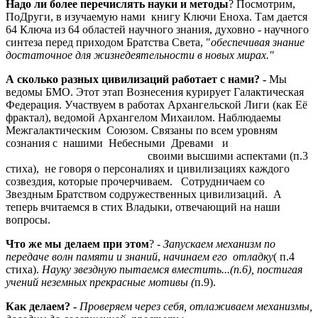
Надо ли более перечислять науки и методы
? Посмотрим,
ПоДруги, в изучаемую нами книгу Ключи Еноха. Там дается
64 Ключа из 64 областей научного знания, духовно - научного
синтеза перед приходом Братства Света, "
обеспечивая знание
достаточное для жизнедеятельности в новых мирах."
А сколько разных цивилизаций работает с нами? -
Мы
ведомы БМО. Этот этап Вознесения курирует Галактическая
Федерация. Участвуем в работах Архангельской Лиги (как Её
фрактал), ведомой Архангелом Михаилом. Наблюдаемы
Межгалактическим Союзом. Связаны по всем уровням
сознания с нашими Небесными Древами и
своими высшими аспектами (п.3
стиха), не говоря о персоналиях и цивилизациях каждого
созвездия, которые прочерчиваем. Сотрудничаем со
Звездным Братством содружественных цивилизаций. А
теперь вчитаемся в стих Владыки, отвечающий на наши
вопросы.
Что же мы делаем при этом
? -
Запускаем механизм по
передаче волн памяти и знаний
,
начинаем его отладку
( п.4
стиха).
Науку звездную пытаемся вместить...(п.6), постигая
учений неземных прекрасные мотивы (
п.9).
Как делаем? -
Проверяем через себя, отлаживаем механизмы,