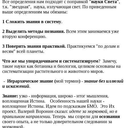
Все определения нам подходят с поправкой "
науки Света
",
т.к. "звездная", наука, излучающая свет. По приведенным
выше определениям мы обязаны:
1 Сложить знания в систему
.
2 Выделить методы познания.
Всем этим занимаемся уже
вторую конференцию.
3 Поверить знания практикой.
Практикуемся "по долам и
весям" всей планеты.
Что же мы упорядочиваем и систематизируем
? Замечу,
такие науки как ботаника и биология, целиком основаны на
систематизации растительного и животного миров.
-
Иерархическое знание (
мой термин
)
-
знание без иллюзий
и искажений
.
Знание:
узко - информация, широко - итог мышления,
воплощенная Истина. Особенность нашей науки -
воплощение Истины. Идем по подсказкам БМО. Это Их
проект. Валерий Воронин сказал:
идете за морковкой, но в
правильном направлении.
Теперь мы созрели для
осознания
своего опыта, а не только доверительном следовании за
морковкой.