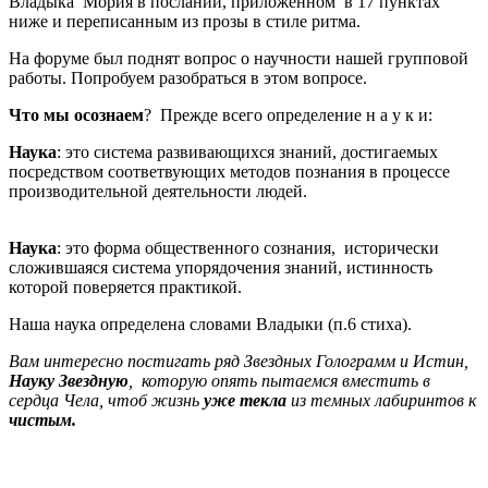
Владыка Мория в послании, приложенном в 17 пунктах
ниже и переписанным из прозы в стиле ритма.
На форуме был поднят вопрос о научности нашей групповой
работы. Попробуем разобраться в этом вопросе.
Что мы осознаем
? Прежде всего определение н а у к и:
Наука
: это система развивающихся знаний, достигаемых
посредством соответвующих методов познания в процессе
производительной деятельности людей.
Наука
: это форма общественного сознания, исторически
сложившаяся система упорядочения знаний, истинность
которой поверяется практикой.
Наша наука определена словами Владыки (п.6 стиха).
Вам интересно постигать ряд Звездных Голограмм и Истин,
Науку Звездную
, которую опять пытаемся вместить в
сердца Чела, чтоб жизнь
уже текла
из темных лабиринтов к
чистым.