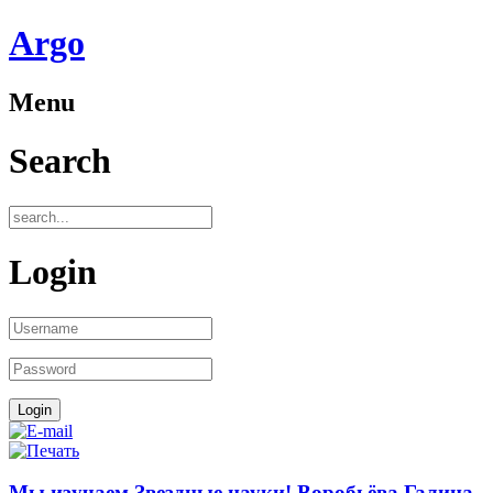
Аrgo
Menu
Search
Login
Мы изучаем Звездные науки! Воробьёва Галина