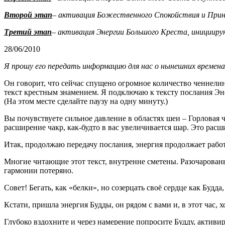
Второй этап
– активация Божественного Спокойствия и При
Третий этап
– активация Энергии Большого Креста, иницииру
28/06/2010
Я прошу его передать информацию для нас о нынешних времена
Он говорит, что сейчас спущено огромное количество ченнелин
текст крестным знамением. Я подключаю к тексту послания Э
(На этом месте сделайте паузу на одну минуту.)
Вы почувствуете сильное давление в областях шеи – Горловая
расширение чакр, как-будто в вас увеличивается шар. Это рас
Итак, продолжаю передачу послания, энергия продолжает работ
Многие читающие этот текст, внутренне сметены. Разочарованы,
гармонии потеряно.
Совет! Бегать, как «белки», но созерцать своё сердце как Будда
Кстати, пришла энергия Будды, он рядом с вами и, в этот час
Глубоко вздохните и через намерение попросите Будду, активи