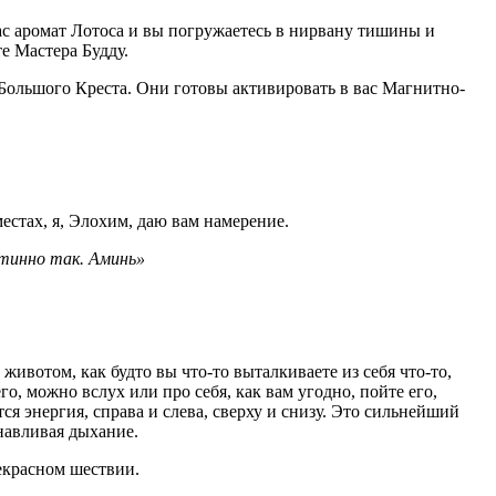
вас аромат Лотоса и вы погружаетесь в нирвану тишины и
е Мастера Будду.
ольшого Креста. Они готовы активировать в вас Магнитно-
местах, я, Элохим, даю вам намерение.
стинно так. Аминь»
 животом, как будто вы что-то выталкиваете из себя что-то,
го, можно вслух или про себя, как вам угодно, пойте его,
тся энергия, справа и слева, сверху и снизу. Это сильнейший
анавливая дыхание.
екрасном шествии.