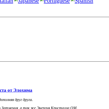
ста от Элохима
ополняя друг друга.
о Затмения, а так же Энергия Кристалла ОМ.