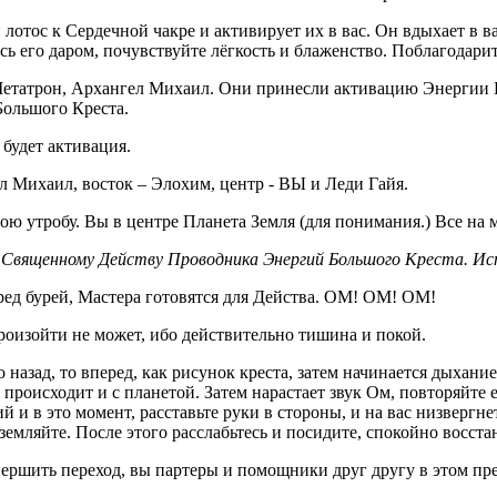
 лотос к Сердечной чакре и активирует их в вас. Он вдыхает в 
сь его даром, почувствуйте лёгкость и блаженство. Поблагодарит
Метатрон, Архангел Михаил. Они принесли активацию Энергии Б
Большого Креста.
 будет активация.
ел Михаил, восток – Элохим, центр - ВЫ и Леди Гайя.
вою утробу. Вы в центре Планета Земля (для понимания.) Все на 
 к Священному Действу Проводника Энергий Большого Креста. И
ред бурей, Мастера готовятся для Действа. ОМ! ОМ! ОМ!
произойти не может, ибо действительно тишина и покой.
о назад, то вперед, как рисунок креста, затем начинается дыхание
 происходит и с планетой. Затем нарастает звук Ом, повторяйте е
й и в это момент, расставьте руки в стороны, и на вас низвергне
аземляйте. После этого расслабьтесь и посидите, спокойно восст
вершить переход, вы партеры и помощники друг другу в этом пр