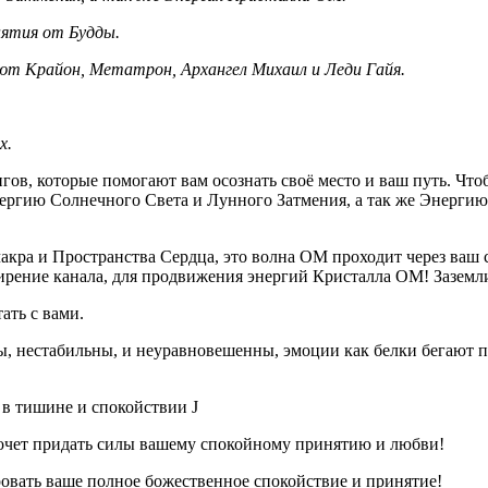
нятия от Будды.
ют Крайон, Метатрон, Архангел Михаил и Леди Гайя.
х.
гов, которые помогают вам осознать своё место и ваш путь. Что
нергию Солнечного Света и Лунного Затмения, а так же Энерги
 чакра и Пространства Сердца, это волна ОМ проходит через ва
ширение канала, для продвижения энергий Кристалла ОМ! Заземл
ать с вами.
 нестабильны, и неуравновешенны, эмоции как белки бегают по в
, в тишине и спокойствии J
, хочет придать силы вашему спокойному принятию и любви!
ровать ваше полное божественное спокойствие и принятие!