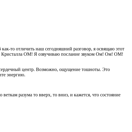
б как-то отличить наш сегодняшний разговор, я освящаю этот
ю Кристалла ОМ! Я озвучиваю послание звуком Ом! Ом! ОМ!
ш сердечный центр. Возможно, ощущение тошноты. Это
ите энергию.
еткам разума то вверх, то вниз, и кажется, что состояние