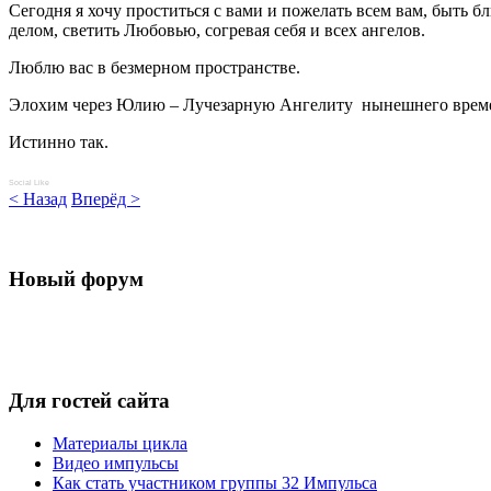
Сегодня я хочу проститься с вами и пожелать всем вам, быть б
делом, светить Любовью, согревая себя и всех ангелов.
Люблю вас в безмерном пространстве.
Элохим через Юлию – Лучезарную Ангелиту нынешнего врем
Истинно так.
Social Like
< Назад
Вперёд >
Новый форум
Для
гостей сайта
Материалы цикла
Видео импульсы
Как стать участником группы 32 Импульса