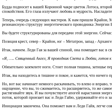
Будда подносит к вашей Коронной чакре цветок Лотоса, второй
спокойствия. Его глаза излучают любовь и мудрость. Насладите
Теперь, очередь следующих мастеров. К нам пришли Крайон, 
резонансную структуру энергетического проводника Энергии 
Вы будете структурированы для передачи этой энергии. Сейчас
Позиция крест, север – Крайон, юг – Метатрон, запад - Арханг
Итак, начнем. Леди Гая за вашей спиной, она помещает вас в с
«Я, ….. Священный Ангел, Я проводник Света и Любви, готов
Обязательно заземлите ноги. Стоит полная тишина, затишье пе
Итак, вы находитесь в тишине и покое, и кажется, что ничего 
Но, вот вас начинает немного раскачивать, то влево и вправо, т
ощущение, что вы, то сжимаетесь, то расширяетесь, то же самое
растягивайте звук. И вы почувствуете апогей нарастания энерги
поток, которой пронзает вас и Леди Гайю, удерживайте его и з
Инициация закончена. Она поможет вам и Леди Гайя, легче со